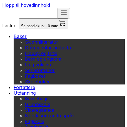
Hopp til hovedinnhold
Laster...
Se handlekurv - 0 vare
Bøker
Skjønnlitteratur
Dokumentar og fakta
Hobby og fritid
Barn og ungdom
Ung voksen
Serieromaner
Fagbøker
Skolebøker
Forfattere
Utdanning
Barnehage
Grunnskole
Videregående
Norsk som andrespråk
Fagskole