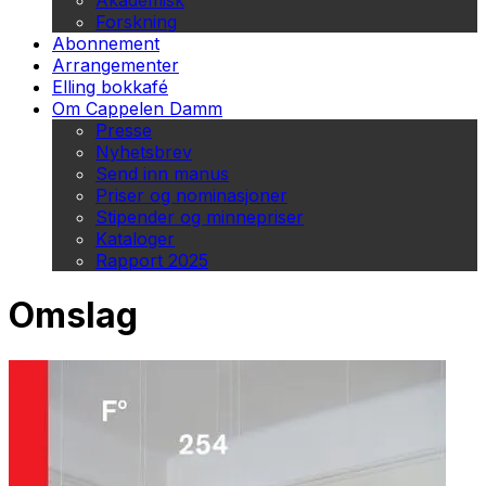
Akademisk
Forskning
Abonnement
Arrangementer
Elling bokkafé
Om Cappelen Damm
Presse
Nyhetsbrev
Send inn manus
Priser og nominasjoner
Stipender og minnepriser
Kataloger
Rapport 2025
Omslag