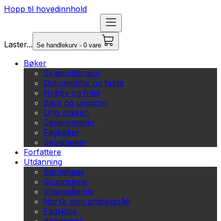
Hopp til hovedinnhold
Laster...
Se handlekurv - 0 vare
Bøker
Skjønnlitteratur
Dokumentar og fakta
Hobby og fritid
Barn og ungdom
Ung voksen
Serieromaner
Fagbøker
Skolebøker
Forfattere
Utdanning
Barnehage
Grunnskole
Videregående
Norsk som andrespråk
Fagskole