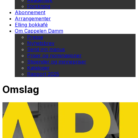
Akademisk
Forskning
Abonnement
Arrangementer
Elling bokkafé
Om Cappelen Damm
Presse
Nyhetsbrev
Send inn manus
Priser og nominasjoner
Stipender og minnepriser
Kataloger
Rapport 2025
Omslag