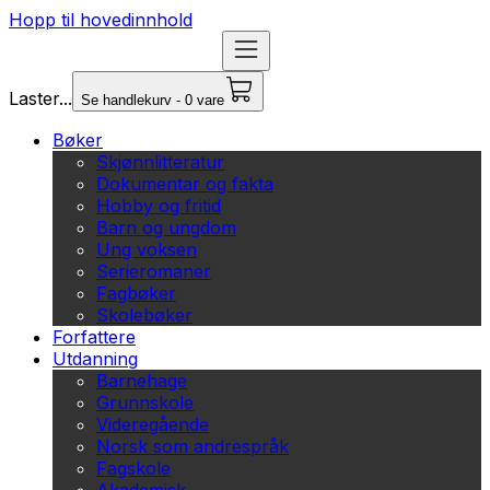
Hopp til hovedinnhold
Laster...
Se handlekurv - 0 vare
Bøker
Skjønnlitteratur
Dokumentar og fakta
Hobby og fritid
Barn og ungdom
Ung voksen
Serieromaner
Fagbøker
Skolebøker
Forfattere
Utdanning
Barnehage
Grunnskole
Videregående
Norsk som andrespråk
Fagskole