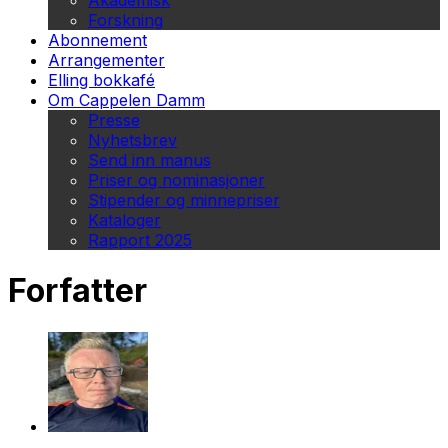
Akademisk
Forskning
Abonnement
Arrangementer
Elling bokkafé
Om Cappelen Damm
Presse
Nyhetsbrev
Send inn manus
Priser og nominasjoner
Stipender og minnepriser
Kataloger
Rapport 2025
Forfatter