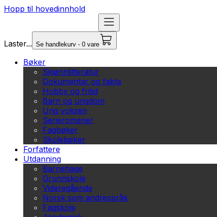
Hopp til hovedinnhold
Laster...
Se handlekurv - 0 vare
Bøker
Skjønnlitteratur
Dokumentar og fakta
Hobby og fritid
Barn og ungdom
Ung voksen
Serieromaner
Fagbøker
Skolebøker
Forfattere
Utdanning
Barnehage
Grunnskole
Videregående
Norsk som andrespråk
Fagskole