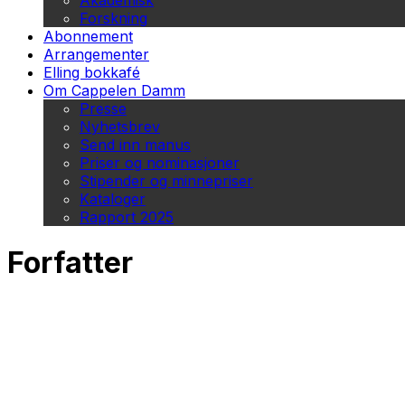
Akademisk
Forskning
Abonnement
Arrangementer
Elling bokkafé
Om Cappelen Damm
Presse
Nyhetsbrev
Send inn manus
Priser og nominasjoner
Stipender og minnepriser
Kataloger
Rapport 2025
Forfatter