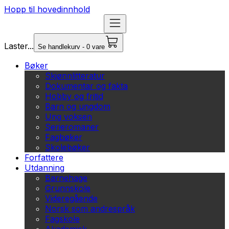
Hopp til hovedinnhold
Laster...
Se handlekurv - 0 vare
Bøker
Skjønnlitteratur
Dokumentar og fakta
Hobby og fritid
Barn og ungdom
Ung voksen
Serieromaner
Fagbøker
Skolebøker
Forfattere
Utdanning
Barnehage
Grunnskole
Videregående
Norsk som andrespråk
Fagskole