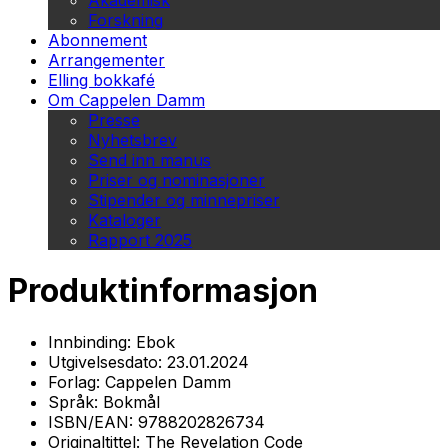
Akademisk
Forskning
Abonnement
Arrangementer
Elling bokkafé
Om Cappelen Damm
Presse
Nyhetsbrev
Send inn manus
Priser og nominasjoner
Stipender og minnepriser
Kataloger
Rapport 2025
Produktinformasjon
Innbinding:
Ebok
Utgivelsesdato:
23.01.2024
Forlag:
Cappelen Damm
Språk:
Bokmål
ISBN/EAN:
9788202826734
Originaltittel:
The Revelation Code