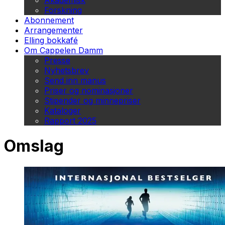
Akademisk
Forskning
Abonnement
Arrangementer
Elling bokkafé
Om Cappelen Damm
Presse
Nyhetsbrev
Send inn manus
Priser og nominasjoner
Stipender og minnepriser
Kataloger
Rapport 2025
Omslag