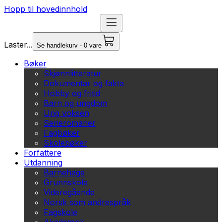
Hopp til hovedinnhold
Laster...
Se handlekurv - 0 vare
Bøker
Skjønnlitteratur
Dokumentar og fakta
Hobby og fritid
Barn og ungdom
Ung voksen
Serieromaner
Fagbøker
Skolebøker
Forfattere
Utdanning
Barnehage
Grunnskole
Videregående
Norsk som andrespråk
Fagskole