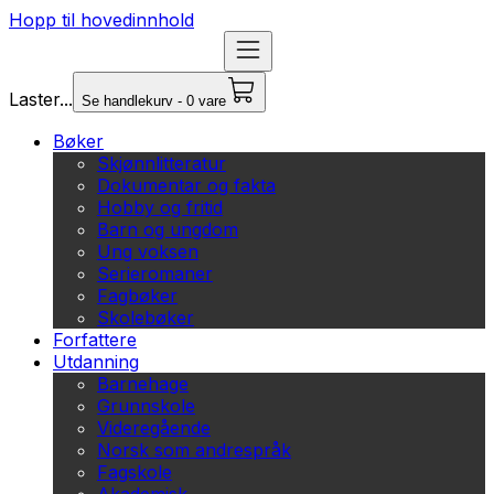
Hopp til hovedinnhold
Laster...
Se handlekurv - 0 vare
Bøker
Skjønnlitteratur
Dokumentar og fakta
Hobby og fritid
Barn og ungdom
Ung voksen
Serieromaner
Fagbøker
Skolebøker
Forfattere
Utdanning
Barnehage
Grunnskole
Videregående
Norsk som andrespråk
Fagskole