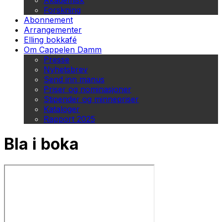
Akademisk
Forskning
Abonnement
Arrangementer
Elling bokkafé
Om Cappelen Damm
Presse
Nyhetsbrev
Send inn manus
Priser og nominasjoner
Stipender og minnepriser
Kataloger
Rapport 2025
Bla i boka