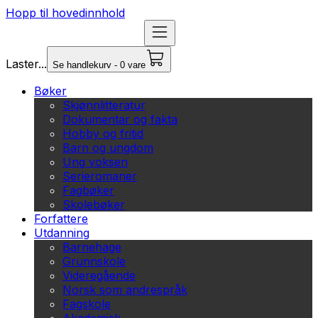
Hopp til hovedinnhold
Laster...
Se handlekurv - 0 vare
Bøker
Skjønnlitteratur
Dokumentar og fakta
Hobby og fritid
Barn og ungdom
Ung voksen
Serieromaner
Fagbøker
Skolebøker
Forfattere
Utdanning
Barnehage
Grunnskole
Videregående
Norsk som andrespråk
Fagskole