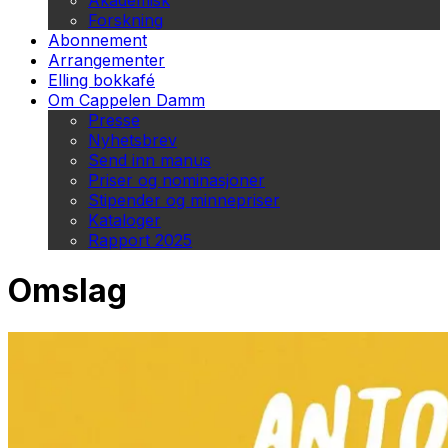
Akademisk
Forskning
Abonnement
Arrangementer
Elling bokkafé
Om Cappelen Damm
Presse
Nyhetsbrev
Send inn manus
Priser og nominasjoner
Stipender og minnepriser
Kataloger
Rapport 2025
Omslag