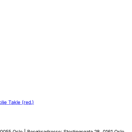
ie Takle (red.)
0055 Oslo | Besøksadresse: Stortingsgata 28, 0161 Oslo