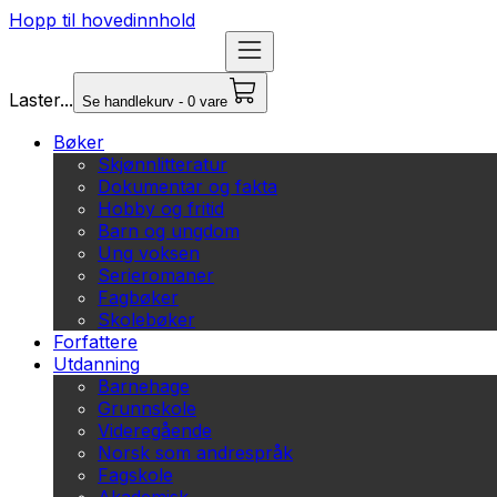
Hopp til hovedinnhold
Laster...
Se handlekurv - 0 vare
Bøker
Skjønnlitteratur
Dokumentar og fakta
Hobby og fritid
Barn og ungdom
Ung voksen
Serieromaner
Fagbøker
Skolebøker
Forfattere
Utdanning
Barnehage
Grunnskole
Videregående
Norsk som andrespråk
Fagskole