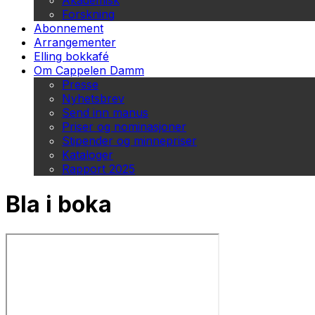
Akademisk
Forskning
Abonnement
Arrangementer
Elling bokkafé
Om Cappelen Damm
Presse
Nyhetsbrev
Send inn manus
Priser og nominasjoner
Stipender og minnepriser
Kataloger
Rapport 2025
Bla i boka