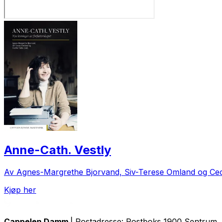
Anne-Cath. Vestly
Av Agnes-Margrethe Bjorvand, Siv-Terese Omland og Cecil
Kjøp her
Cappelen Damm
| Postadresse: Postboks 1900 Sentrum, 