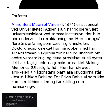
Forfatter
Anne Berit Maurset Varen
(f. 1974) er stipendiat
ved Universitetet i Agder. Hun har tidligere vært
universitetslektor ved samme institusjon, der hun
har undervist i lærerutdanningene. Hun har også
flere års erfaring som lærer i grunnskolen.
Doktorgradsprosjektet hun nå jobber med har
arbeidstittelen
Sakprosa for barn og ungdom om
andre verdenskrig
, og dette prosjektet er tilknyttet
det tverrfaglige internasjonale prosjektet
Making
Memories
(
Uferdig fortid
). Hun har skrevet
artikkelen «’Någonstans blant alla skuggorna står
Jesus’. Håkon Dahl og Tor Edvin Dahls
Vi som ikke
kommer til himmelen
og førestillinga om
heimsøking».