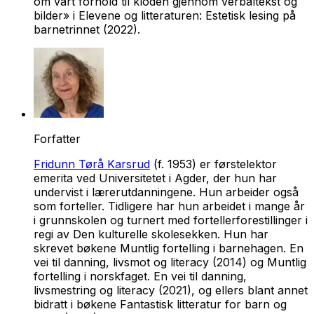
om vårt forhold til kloden gjennom verbaltekst og
bilder» i
Elevene og litteraturen: Estetisk lesing på
barnetrinnet
(2022).
Forfatter
Fridunn Tørå Karsrud
(f. 1953) er førstelektor
emerita ved Universitetet i Agder, der hun har
undervist i lærerutdanningene. Hun arbeider også
som forteller. Tidligere har hun arbeidet i mange år
i grunnskolen og turnert med fortellerforestillinger i
regi av Den kulturelle skolesekken. Hun har
skrevet bøkene
Muntlig fortelling i barnehagen. En
vei til danning, livsmot og literacy
(2014) og
Muntlig
fortelling i norskfaget. En vei til danning,
livsmestring og literacy
(2021), og ellers blant annet
bidratt i bøkene
Fantastisk litteratur for barn og