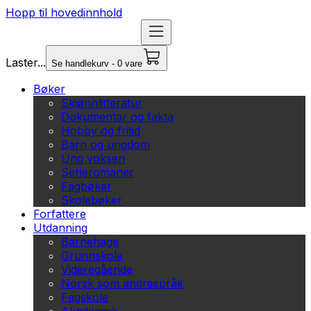
Hopp til hovedinnhold
Laster...
Se handlekurv - 0 vare
Bøker
Skjønnlitteratur
Dokumentar og fakta
Hobby og fritid
Barn og ungdom
Ung voksen
Serieromaner
Fagbøker
Skolebøker
Forfattere
Utdanning
Barnehage
Grunnskole
Videregående
Norsk som andrespråk
Fagskole