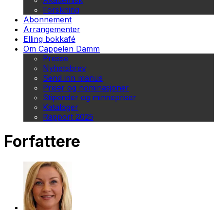
Akademisk
Forskning
Abonnement
Arrangementer
Elling bokkafé
Om Cappelen Damm
Presse
Nyhetsbrev
Send inn manus
Priser og nominasjoner
Stipender og minnepriser
Kataloger
Rapport 2025
Forfattere