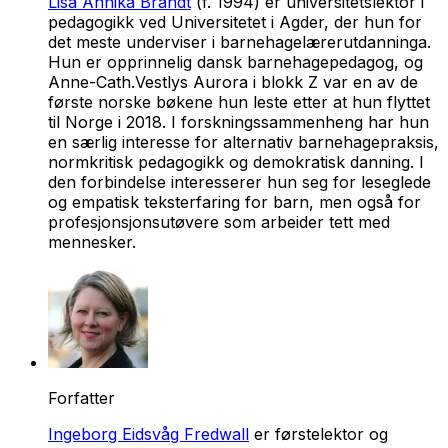
Lisa Annika Brandt
(f. 1994) er universitetslektor i
pedagogikk ved Universitetet i Agder, der hun for
det meste underviser i barnehagelærerutdanninga.
Hun er opprinnelig dansk barnehagepedagog, og
Anne-Cath.Vestlys
Aurora i blokk Z
var en av de
første norske bøkene hun leste etter at hun flyttet
til Norge i 2018. I forskningssammenheng har hun
en særlig interesse for alternativ barnehagepraksis,
normkritisk pedagogikk og demokratisk danning. I
den forbindelse interesserer hun seg for leseglede
og empatisk teksterfaring for barn, men også for
profesjonsjonsutøvere som arbeider tett med
mennesker.
Forfatter
Ingeborg Eidsvåg Fredwall
er førstelektor og