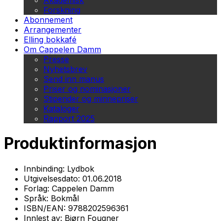
Akademisk
Forskning
Abonnement
Arrangementer
Elling bokkafé
Om Cappelen Damm
Presse
Nyhetsbrev
Send inn manus
Priser og nominasjoner
Stipender og minnepriser
Kataloger
Rapport 2025
Produktinformasjon
Innbinding:
Lydbok
Utgivelsesdato:
01.06.2018
Forlag:
Cappelen Damm
Språk:
Bokmål
ISBN/EAN:
9788202596361
Innlest av:
Bjørn Fougner