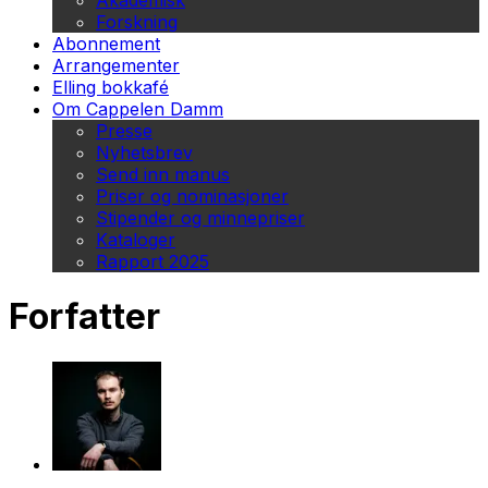
Akademisk
Forskning
Abonnement
Arrangementer
Elling bokkafé
Om Cappelen Damm
Presse
Nyhetsbrev
Send inn manus
Priser og nominasjoner
Stipender og minnepriser
Kataloger
Rapport 2025
Forfatter