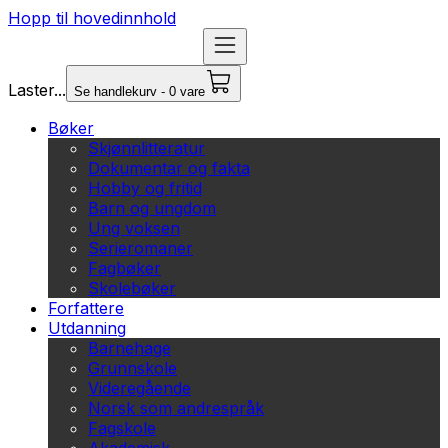
Hopp til hovedinnhold
Laster...
Se handlekurv - 0 vare
Bøker
Skjønnlitteratur
Dokumentar og fakta
Hobby og fritid
Barn og ungdom
Ung voksen
Serieromaner
Fagbøker
Skolebøker
Forfattere
Utdanning
Barnehage
Grunnskole
Videregående
Norsk som andrespråk
Fagskole