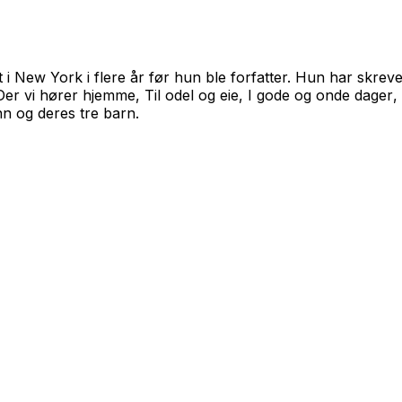
 New York i flere år før hun ble forfatter. Hun har skrevet n
Der vi hører hjemme
,
Til odel og eie
,
I gode og onde dager
,
n og deres tre barn.