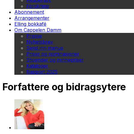
Akademisk
Forskning
Abonnement
Arrangementer
Elling bokkafé
Om Cappelen Damm
Presse
Nyhetsbrev
Send inn manus
Priser og nominasjoner
Stipender og minnepriser
Kataloger
Rapport 2025
Forfattere og bidragsytere