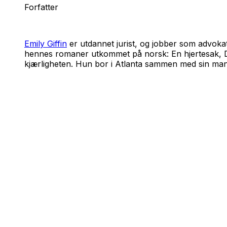
Forfatter
Emily Giffin
er utdannet jurist, og jobber som advokat i
hennes romaner utkommet på norsk
: En hjertesak
,
kjærligheten
. Hun bor i Atlanta sammen med sin man