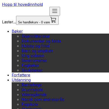
Hopp til hovedinnhold
Laster...
Se handlekurv - 0 vare
Bøker
Skjønnlitteratur
Dokumentar og fakta
Hobby og fritid
Barn og ungdom
Ung voksen
Serieromaner
Fagbøker
Skolebøker
Forfattere
Utdanning
Barnehage
Grunnskole
Videregående
Norsk som andrespråk
Fagskole