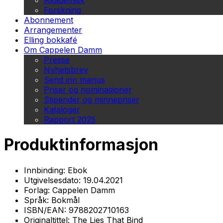
Akademisk
Forskning
Abonnement
Arrangementer
Elling bokkafé
Om Cappelen Damm
Presse
Nyhetsbrev
Send inn manus
Priser og nominasjoner
Stipender og minnepriser
Kataloger
Rapport 2025
Produktinformasjon
Innbinding:
Ebok
Utgivelsesdato:
19.04.2021
Forlag:
Cappelen Damm
Språk:
Bokmål
ISBN/EAN:
9788202710163
Originaltittel:
The Lies That Bind