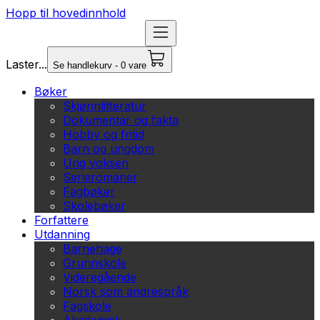
Hopp til hovedinnhold
Laster...
Se handlekurv - 0 vare
Bøker
Skjønnlitteratur
Dokumentar og fakta
Hobby og fritid
Barn og ungdom
Ung voksen
Serieromaner
Fagbøker
Skolebøker
Forfattere
Utdanning
Barnehage
Grunnskole
Videregående
Norsk som andrespråk
Fagskole