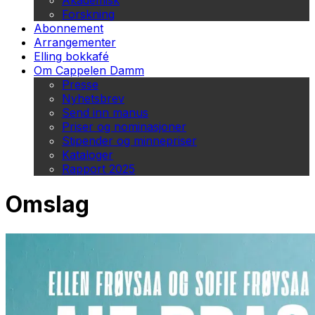
Akademisk
Forskning
Abonnement
Arrangementer
Elling bokkafé
Om Cappelen Damm
Presse
Nyhetsbrev
Send inn manus
Priser og nominasjoner
Stipender og minnepriser
Kataloger
Rapport 2025
Omslag