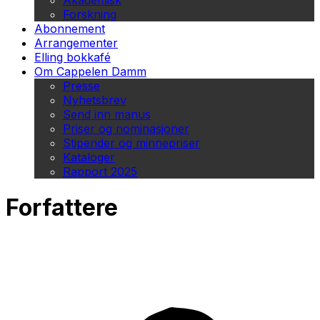
Akademisk
Forskning
Abonnement
Arrangementer
Elling bokkafé
Om Cappelen Damm
Presse
Nyhetsbrev
Send inn manus
Priser og nominasjoner
Stipender og minnepriser
Kataloger
Rapport 2025
Forfattere