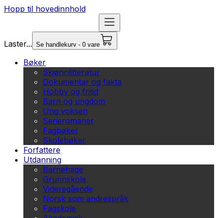
Hopp til hovedinnhold
Laster...
Se handlekurv - 0 vare
Bøker
Skjønnlitteratur
Dokumentar og fakta
Hobby og fritid
Barn og ungdom
Ung voksen
Serieromaner
Fagbøker
Skolebøker
Forfattere
Utdanning
Barnehage
Grunnskole
Videregående
Norsk som andrespråk
Fagskole