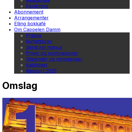
Akademisk
Forskning
Abonnement
Arrangementer
Elling bokkafé
Om Cappelen Damm
Presse
Nyhetsbrev
Send inn manus
Priser og nominasjoner
Stipender og minnepriser
Kataloger
Rapport 2025
Omslag