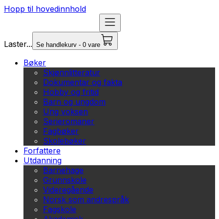
Hopp til hovedinnhold
Laster...
Se handlekurv - 0 vare
Bøker
Skjønnlitteratur
Dokumentar og fakta
Hobby og fritid
Barn og ungdom
Ung voksen
Serieromaner
Fagbøker
Skolebøker
Forfattere
Utdanning
Barnehage
Grunnskole
Videregående
Norsk som andrespråk
Fagskole