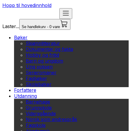
Hopp til hovedinnhold
Laster...
Se handlekurv - 0 vare
Bøker
Skjønnlitteratur
Dokumentar og fakta
Hobby og fritid
Barn og ungdom
Ung voksen
Serieromaner
Fagbøker
Skolebøker
Forfattere
Utdanning
Barnehage
Grunnskole
Videregående
Norsk som andrespråk
Fagskole