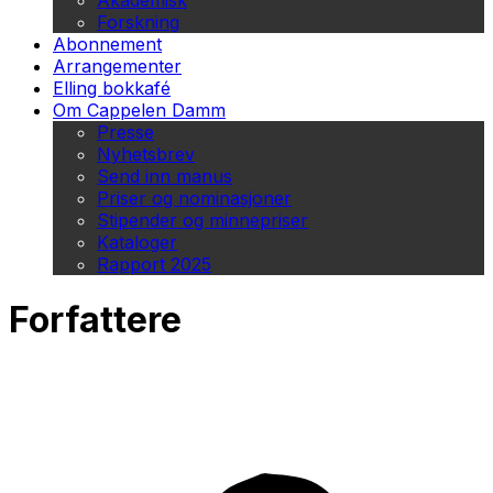
Akademisk
Forskning
Abonnement
Arrangementer
Elling bokkafé
Om Cappelen Damm
Presse
Nyhetsbrev
Send inn manus
Priser og nominasjoner
Stipender og minnepriser
Kataloger
Rapport 2025
Forfattere