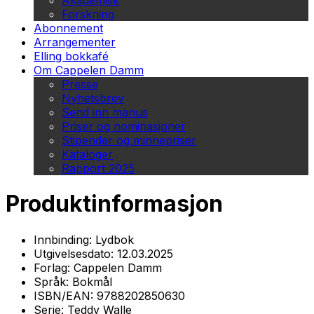
Akademisk
Forskning
Abonnement
Arrangementer
Elling bokkafé
Om Cappelen Damm
Presse
Nyhetsbrev
Send inn manus
Priser og nominasjoner
Stipender og minnepriser
Kataloger
Rapport 2025
Produktinformasjon
Innbinding:
Lydbok
Utgivelsesdato:
12.03.2025
Forlag:
Cappelen Damm
Språk:
Bokmål
ISBN/EAN:
9788202850630
Serie:
Teddy Walle