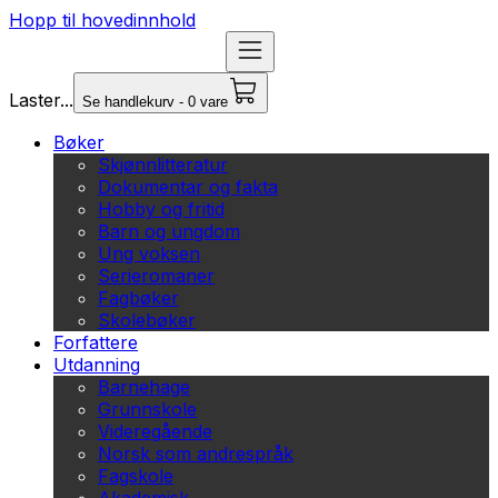
Hopp til hovedinnhold
Laster...
Se handlekurv - 0 vare
Bøker
Skjønnlitteratur
Dokumentar og fakta
Hobby og fritid
Barn og ungdom
Ung voksen
Serieromaner
Fagbøker
Skolebøker
Forfattere
Utdanning
Barnehage
Grunnskole
Videregående
Norsk som andrespråk
Fagskole