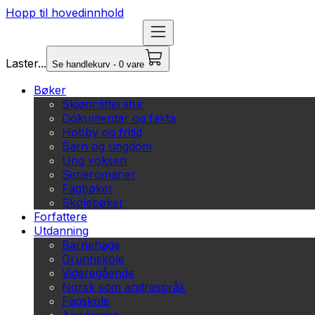
Hopp til hovedinnhold
Laster...
Se handlekurv - 0 vare
Bøker
Skjønnlitteratur
Dokumentar og fakta
Hobby og fritid
Barn og ungdom
Ung voksen
Serieromaner
Fagbøker
Skolebøker
Forfattere
Utdanning
Barnehage
Grunnskole
Videregående
Norsk som andrespråk
Fagskole