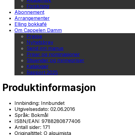
Akademisk
Forskning
Abonnement
Arrangementer
Elling bokkafé
Om Cappelen Damm
Presse
Nyhetsbrev
Send inn manus
Priser og nominasjoner
Stipender og minnepriser
Kataloger
Rapport 2025
Produktinformasjon
Innbinding:
Innbundet
Utgivelsesdato:
02.06.2016
Språk:
Bokmål
ISBN/EAN:
9788280877406
Antall sider:
171
Originaltittel:
O alquimista