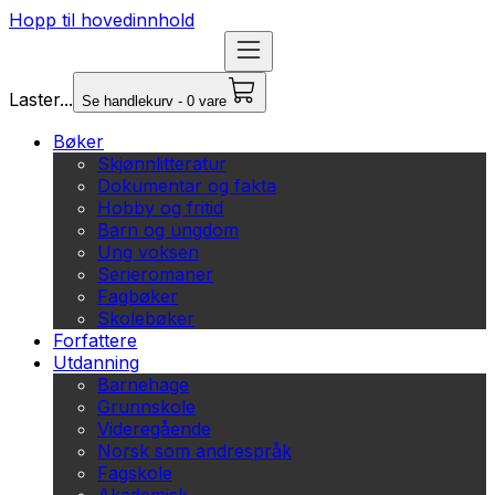
Hopp til hovedinnhold
Laster...
Se handlekurv - 0 vare
Bøker
Skjønnlitteratur
Dokumentar og fakta
Hobby og fritid
Barn og ungdom
Ung voksen
Serieromaner
Fagbøker
Skolebøker
Forfattere
Utdanning
Barnehage
Grunnskole
Videregående
Norsk som andrespråk
Fagskole