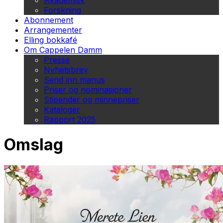
Akademisk
Forskning
Abonnement
Arrangementer
Elling bokkafé
Om Cappelen Damm
Presse
Nyhetsbrev
Send inn manus
Priser og nominasjoner
Stipender og minnepriser
Kataloger
Rapport 2025
Omslag