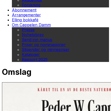
Akademisk
Forskning
Abonnement
Arrangementer
Elling bokkafé
Om Cappelen Damm
Presse
Nyhetsbrev
Send inn manus
Priser og nominasjoner
Stipender og minnepriser
Kataloger
Rapport 2025
Omslag