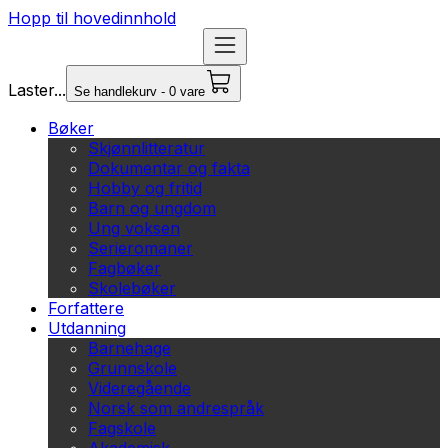
Hopp til hovedinnhold
Laster...
Se handlekurv - 0 vare
Bøker
Skjønnlitteratur
Dokumentar og fakta
Hobby og fritid
Barn og ungdom
Ung voksen
Serieromaner
Fagbøker
Skolebøker
Forfattere
Utdanning
Barnehage
Grunnskole
Videregående
Norsk som andrespråk
Fagskole