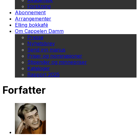
Akademisk
Forskning
Abonnement
Arrangementer
Elling bokkafé
Om Cappelen Damm
Presse
Nyhetsbrev
Send inn manus
Priser og nominasjoner
Stipender og minnepriser
Kataloger
Rapport 2025
Forfatter