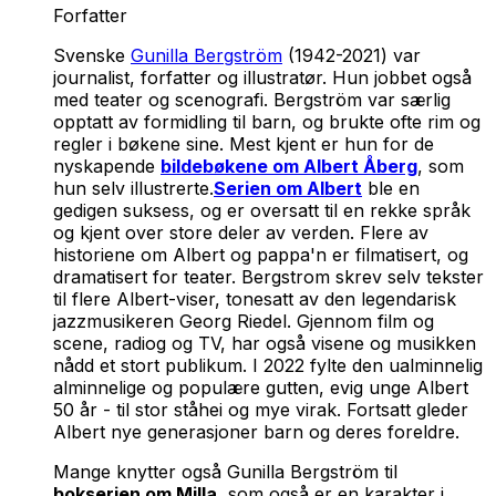
Forfatter
Svenske
Gunilla Bergström
(1942-2021) var
journalist, forfatter og illustratør. Hun jobbet også
med teater og scenografi. Bergström var særlig
opptatt av formidling til barn, og brukte ofte rim og
regler i bøkene sine. Mest kjent er hun for de
nyskapende
bildebøkene om Albert Åberg
, som
hun selv illustrerte.
Serien om Albert
ble en
gedigen suksess, og er oversatt til en rekke språk
og kjent over store deler av verden. Flere av
historiene om Albert og pappa'n er filmatisert, og
dramatisert for teater. Bergstrom skrev selv tekster
til flere Albert-viser, tonesatt av den legendarisk
jazzmusikeren Georg Riedel. Gjennom film og
scene, radiog og TV, har også visene og musikken
nådd et stort publikum. I 2022 fylte den ualminnelig
alminnelige og populære gutten, evig unge Albert
50 år - til stor ståhei og mye virak. Fortsatt gleder
Albert nye generasjoner barn og deres foreldre.
Mange knytter også Gunilla Bergström til
bokserien om
Milla
, som også er en karakter i