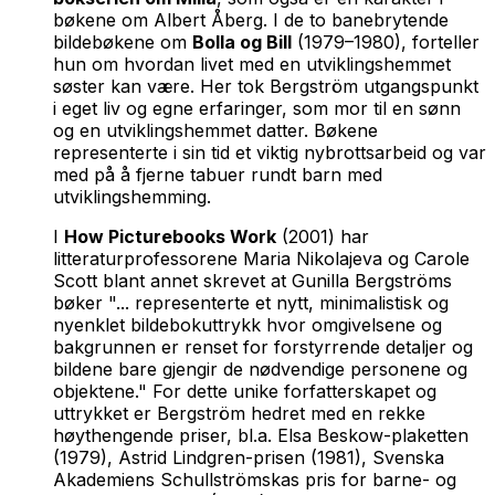
bøkene om Albert Åberg. I de to banebrytende
bildebøkene om
Bolla og Bill
(1979–1980), forteller
hun om hvordan livet med en utviklingshemmet
søster kan være. Her tok Bergström utgangspunkt
i eget liv og egne erfaringer, som mor til en sønn
og en utviklingshemmet datter. Bøkene
representerte i sin tid et viktig nybrottsarbeid og var
med på å fjerne tabuer rundt barn med
utviklingshemming.
I
How Picturebooks Work
(2001) har
litteraturprofessorene Maria Nikolajeva og Carole
Scott blant annet skrevet at Gunilla Bergströms
bøker "... representerte et nytt, minimalistisk og
nyenklet bildebokuttrykk hvor omgivelsene og
bakgrunnen er renset for forstyrrende detaljer og
bildene bare gjengir de nødvendige personene og
objektene." For dette unike forfatterskapet og
uttrykket er Bergström hedret med en rekke
høythengende priser, bl.a. Elsa Beskow-plaketten
(1979), Astrid Lindgren-prisen (1981), Svenska
Akademiens Schullströmskas pris for barne- og