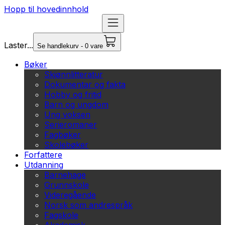
Hopp til hovedinnhold
Laster...
Se handlekurv - 0 vare
Bøker
Skjønnlitteratur
Dokumentar og fakta
Hobby og fritid
Barn og ungdom
Ung voksen
Serieromaner
Fagbøker
Skolebøker
Forfattere
Utdanning
Barnehage
Grunnskole
Videregående
Norsk som andrespråk
Fagskole