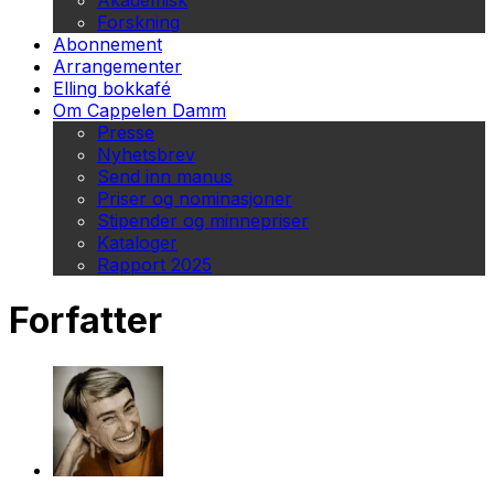
Akademisk
Forskning
Abonnement
Arrangementer
Elling bokkafé
Om Cappelen Damm
Presse
Nyhetsbrev
Send inn manus
Priser og nominasjoner
Stipender og minnepriser
Kataloger
Rapport 2025
Forfatter