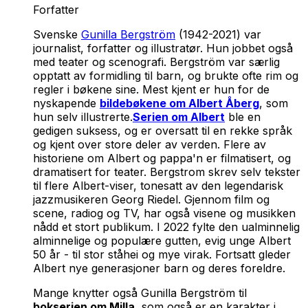
Forfatter
Svenske
Gunilla Bergström
(1942-2021) var
journalist, forfatter og illustratør. Hun jobbet også
med teater og scenografi. Bergström var særlig
opptatt av formidling til barn, og brukte ofte rim og
regler i bøkene sine. Mest kjent er hun for de
nyskapende
bildebøkene om Albert Åberg
, som
hun selv illustrerte.
Serien om Albert
ble en
gedigen suksess, og er oversatt til en rekke språk
og kjent over store deler av verden. Flere av
historiene om Albert og pappa'n er filmatisert, og
dramatisert for teater. Bergstrom skrev selv tekster
til flere Albert-viser, tonesatt av den legendarisk
jazzmusikeren Georg Riedel. Gjennom film og
scene, radiog og TV, har også visene og musikken
nådd et stort publikum. I 2022 fylte den ualminnelig
alminnelige og populære gutten, evig unge Albert
50 år - til stor ståhei og mye virak. Fortsatt gleder
Albert nye generasjoner barn og deres foreldre.
Mange knytter også Gunilla Bergström til
bokserien om
Milla
, som også er en karakter i