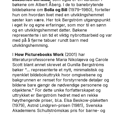
bøkene om Albert Åberg. I de to banebrytende
bildebøkene om
Bolla og Bill
(1979–1980), forteller
hun om hvordan livet med en utviklingshemmet
søster kan være. Her tok Bergström utgangspunkt
i eget liv og egne erfaringer, som mor til en sønn
og en utviklingshemmet datter. Bøkene
representerte i sin tid et viktig nybrottsarbeid og var
med på å fjerne tabuer rundt barn med
utviklingshemming.
I
How Picturebooks Work
(2001) har
litteraturprofessorene Maria Nikolajeva og Carole
Scott blant annet skrevet at Gunilla Bergströms
bøker "... representerte et nytt, minimalistisk og
nyenklet bildebokuttrykk hvor omgivelsene og
bakgrunnen er renset for forstyrrende detaljer og
bildene bare gjengir de nødvendige personene og
objektene." For dette unike forfatterskapet og
uttrykket er Bergström hedret med en rekke
høythengende priser, bl.a. Elsa Beskow-plaketten
(1979), Astrid Lindgren-prisen (1981), Svenska
Akademiens Schullströmskas pris for barne- og