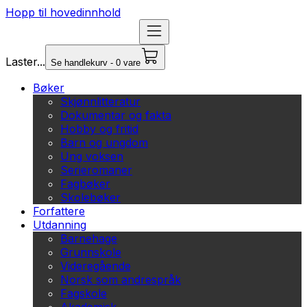
Hopp til hovedinnhold
Laster...
Se handlekurv - 0 vare
Bøker
Skjønnlitteratur
Dokumentar og fakta
Hobby og fritid
Barn og ungdom
Ung voksen
Serieromaner
Fagbøker
Skolebøker
Forfattere
Utdanning
Barnehage
Grunnskole
Videregående
Norsk som andrespråk
Fagskole