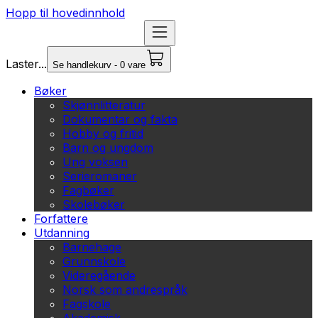
Hopp til hovedinnhold
Laster...
Se handlekurv - 0 vare
Bøker
Skjønnlitteratur
Dokumentar og fakta
Hobby og fritid
Barn og ungdom
Ung voksen
Serieromaner
Fagbøker
Skolebøker
Forfattere
Utdanning
Barnehage
Grunnskole
Videregående
Norsk som andrespråk
Fagskole