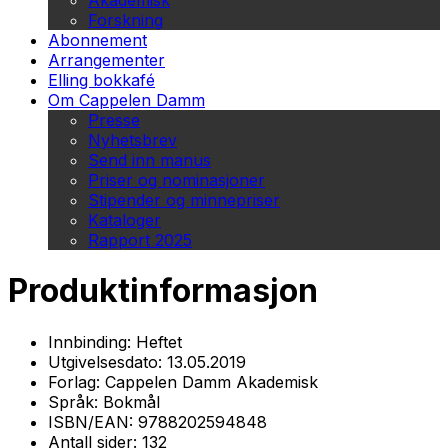
Akademisk
Forskning
Abonnement
Arrangementer
Elling bokkafé
Om Cappelen Damm
Presse
Nyhetsbrev
Send inn manus
Priser og nominasjoner
Stipender og minnepriser
Kataloger
Rapport 2025
Produktinformasjon
Innbinding:
Heftet
Utgivelsesdato:
13.05.2019
Forlag:
Cappelen Damm Akademisk
Språk:
Bokmål
ISBN/EAN:
9788202594848
Antall sider:
132