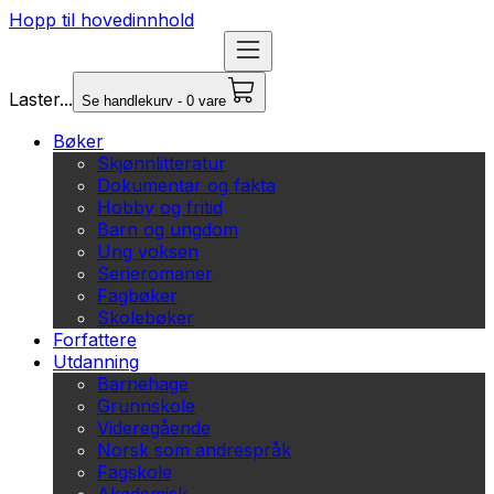
Hopp til hovedinnhold
Laster...
Se handlekurv - 0 vare
Bøker
Skjønnlitteratur
Dokumentar og fakta
Hobby og fritid
Barn og ungdom
Ung voksen
Serieromaner
Fagbøker
Skolebøker
Forfattere
Utdanning
Barnehage
Grunnskole
Videregående
Norsk som andrespråk
Fagskole