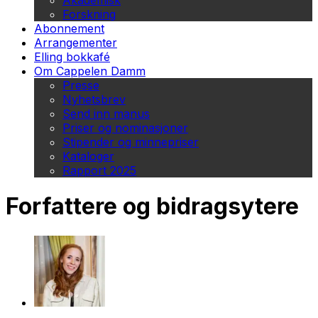
Akademisk
Forskning
Abonnement
Arrangementer
Elling bokkafé
Om Cappelen Damm
Presse
Nyhetsbrev
Send inn manus
Priser og nominasjoner
Stipender og minnepriser
Kataloger
Rapport 2025
Forfattere og bidragsytere