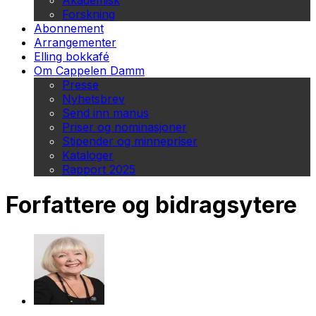
Akademisk
Forskning
Abonnement
Arrangementer
Elling bokkafé
Om Cappelen Damm
Presse
Nyhetsbrev
Send inn manus
Priser og nominasjoner
Stipender og minnepriser
Kataloger
Rapport 2025
Forfattere og bidragsytere