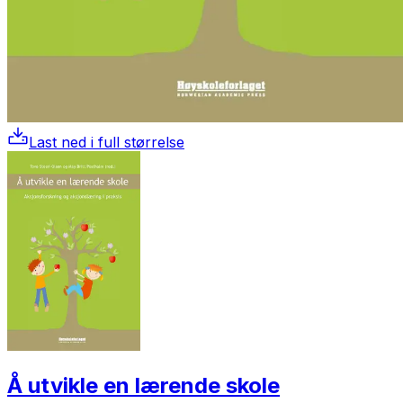
Last ned i full størrelse
Å utvikle en lærende skole