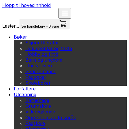
Hopp til hovedinnhold
Laster...
Se handlekurv - 0 vare
Bøker
Skjønnlitteratur
Dokumentar og fakta
Hobby og fritid
Barn og ungdom
Ung voksen
Serieromaner
Fagbøker
Skolebøker
Forfattere
Utdanning
Barnehage
Grunnskole
Videregående
Norsk som andrespråk
Fagskole