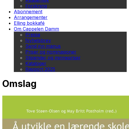
Akademisk
Forskning
Abonnement
Arrangementer
Elling bokkafé
Om Cappelen Damm
Presse
Nyhetsbrev
Send inn manus
Priser og nominasjoner
Stipender og minnepriser
Kataloger
Rapport 2025
Omslag