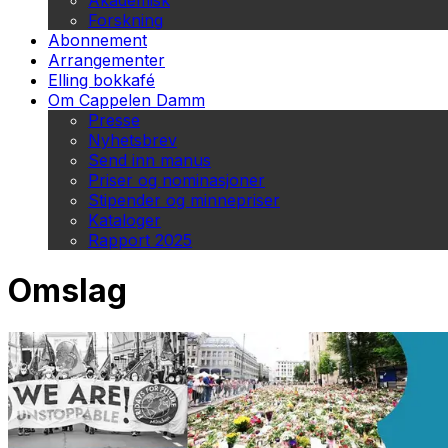
Akademisk
Forskning
Abonnement
Arrangementer
Elling bokkafé
Om Cappelen Damm
Presse
Nyhetsbrev
Send inn manus
Priser og nominasjoner
Stipender og minnepriser
Kataloger
Rapport 2025
Omslag