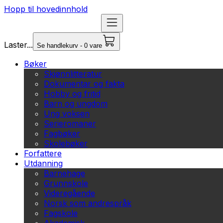
Hopp til hovedinnhold
Laster...
Se handlekurv - 0 vare
Bøker
Skjønnlitteratur
Dokumentar og fakta
Hobby og fritid
Barn og ungdom
Ung voksen
Serieromaner
Fagbøker
Skolebøker
Forfattere
Utdanning
Barnehage
Grunnskole
Videregående
Norsk som andrespråk
Fagskole