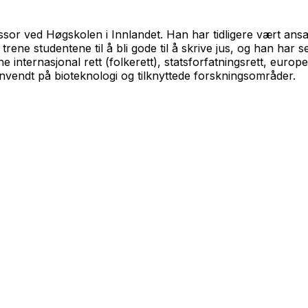
ssor ved Høgskolen i Innlandet. Han har tidligere vært ans
trene studentene til å bli gode til å skrive jus, og han har 
e internasjonal rett (folkerett), statsforfatningsrett, europei
, anvendt på bioteknologi og tilknyttede forskningsområder.