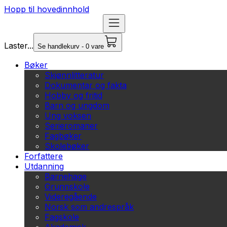
Hopp til hovedinnhold
Laster...
Se handlekurv - 0 vare
Bøker
Skjønnlitteratur
Dokumentar og fakta
Hobby og fritid
Barn og ungdom
Ung voksen
Serieromaner
Fagbøker
Skolebøker
Forfattere
Utdanning
Barnehage
Grunnskole
Videregående
Norsk som andrespråk
Fagskole