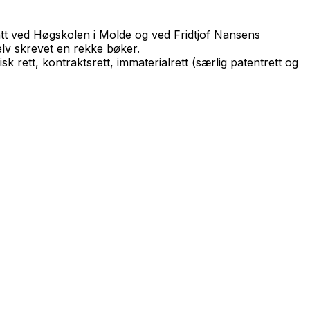
att ved Høgskolen i Molde og ved Fridtjof Nansens
selv skrevet en rekke bøker.
sk rett, kontraktsrett, immaterialrett (særlig patentrett og