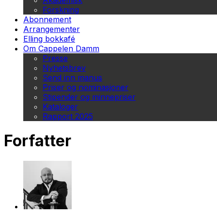
Akademisk
Forskning
Abonnement
Arrangementer
Elling bokkafé
Om Cappelen Damm
Presse
Nyhetsbrev
Send inn manus
Priser og nominasjoner
Stipender og minnepriser
Kataloger
Rapport 2025
Forfatter