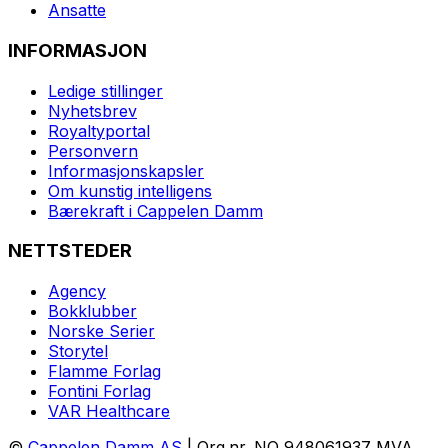
Ansatte
INFORMASJON
Ledige stillinger
Nyhetsbrev
Royaltyportal
Personvern
Informasjonskapsler
Om kunstig intelligens
Bærekraft i Cappelen Damm
NETTSTEDER
Agency
Bokklubber
Norske Serier
Storytel
Flamme Forlag
Fontini Forlag
VAR Healthcare
©
Cappelen Damm AS
| Org.nr. NO 948061937 MVA