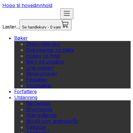
Hopp til hovedinnhold
Laster...
Se handlekurv - 0 vare
Bøker
Skjønnlitteratur
Dokumentar og fakta
Hobby og fritid
Barn og ungdom
Ung voksen
Serieromaner
Fagbøker
Skolebøker
Forfattere
Utdanning
Barnehage
Grunnskole
Videregående
Norsk som andrespråk
Fagskole