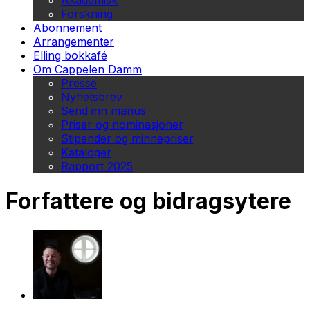
Akademisk
Forskning
Abonnement
Arrangementer
Elling bokkafé
Om Cappelen Damm
Presse
Nyhetsbrev
Send inn manus
Priser og nominasjoner
Stipender og minnepriser
Kataloger
Rapport 2025
Forfattere og bidragsytere