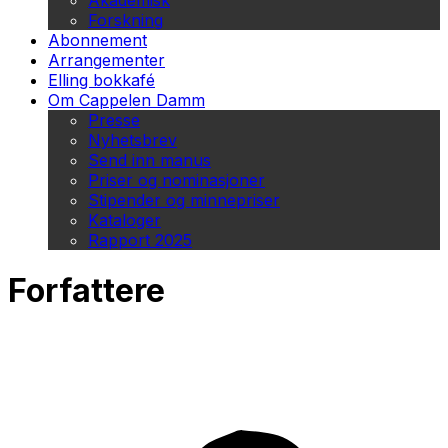
Akademisk
Forskning
Abonnement
Arrangementer
Elling bokkafé
Om Cappelen Damm
Presse
Nyhetsbrev
Send inn manus
Priser og nominasjoner
Stipender og minnepriser
Kataloger
Rapport 2025
Forfattere