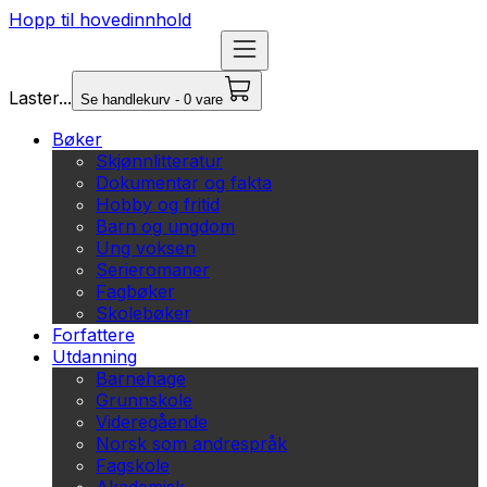
Hopp til hovedinnhold
Laster...
Se handlekurv - 0 vare
Bøker
Skjønnlitteratur
Dokumentar og fakta
Hobby og fritid
Barn og ungdom
Ung voksen
Serieromaner
Fagbøker
Skolebøker
Forfattere
Utdanning
Barnehage
Grunnskole
Videregående
Norsk som andrespråk
Fagskole