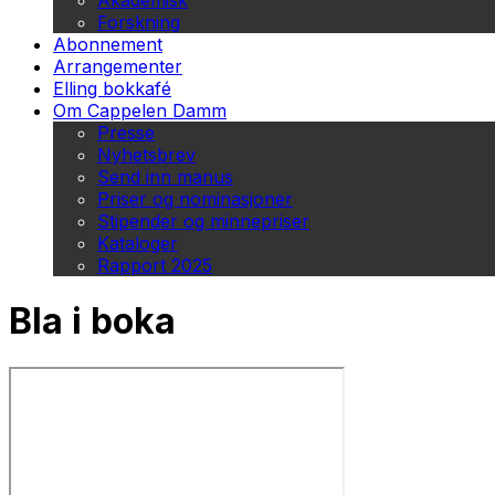
Akademisk
Forskning
Abonnement
Arrangementer
Elling bokkafé
Om Cappelen Damm
Presse
Nyhetsbrev
Send inn manus
Priser og nominasjoner
Stipender og minnepriser
Kataloger
Rapport 2025
Bla i boka