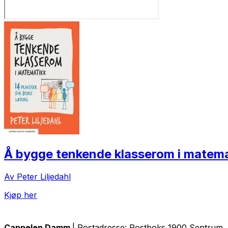
Å bygge tenkende klasserom i matema
Av Peter Liljedahl
Kjøp her
Cappelen Damm
| Postadresse: Postboks 1900 Sentrum, 