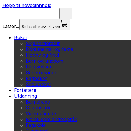
Hopp til hovedinnhold
Laster...
Se handlekurv - 0 vare
Bøker
Skjønnlitteratur
Dokumentar og fakta
Hobby og fritid
Barn og ungdom
Ung voksen
Serieromaner
Fagbøker
Skolebøker
Forfattere
Utdanning
Barnehage
Grunnskole
Videregående
Norsk som andrespråk
Fagskole