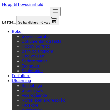
Hopp til hovedinnhold
Laster...
Se handlekurv - 0 vare
Bøker
Skjønnlitteratur
Dokumentar og fakta
Hobby og fritid
Barn og ungdom
Ung voksen
Serieromaner
Fagbøker
Skolebøker
Forfattere
Utdanning
Barnehage
Grunnskole
Videregående
Norsk som andrespråk
Fagskole