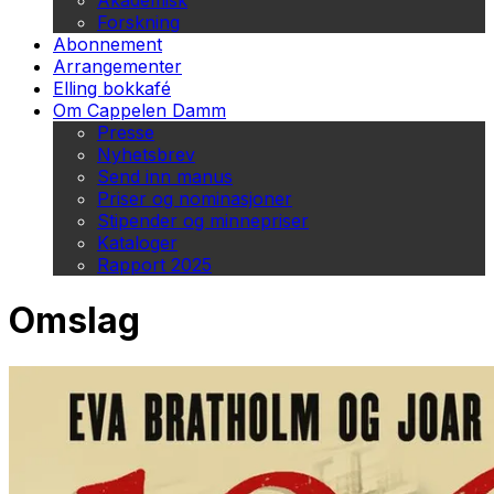
Akademisk
Forskning
Abonnement
Arrangementer
Elling bokkafé
Om Cappelen Damm
Presse
Nyhetsbrev
Send inn manus
Priser og nominasjoner
Stipender og minnepriser
Kataloger
Rapport 2025
Omslag