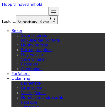
Hopp til hovedinnhold
Laster...
Se handlekurv - 0 vare
Bøker
Skjønnlitteratur
Dokumentar og fakta
Hobby og fritid
Barn og ungdom
Ung voksen
Serieromaner
Fagbøker
Skolebøker
Forfattere
Utdanning
Barnehage
Grunnskole
Videregående
Norsk som andrespråk
Fagskole