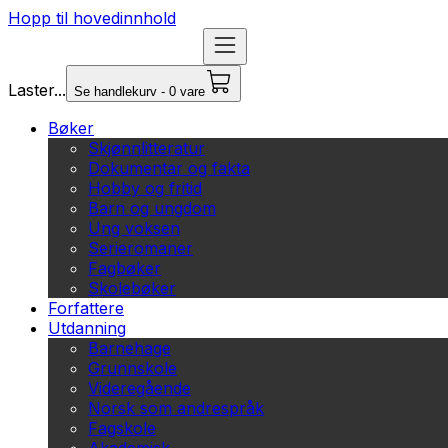
Hopp til hovedinnhold
Laster...
Se handlekurv - 0 vare
Bøker
Skjønnlitteratur
Dokumentar og fakta
Hobby og fritid
Barn og ungdom
Ung voksen
Serieromaner
Fagbøker
Skolebøker
Forfattere
Utdanning
Barnehage
Grunnskole
Videregående
Norsk som andrespråk
Fagskole