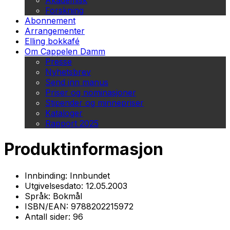
Akademisk
Forskning
Abonnement
Arrangementer
Elling bokkafé
Om Cappelen Damm
Presse
Nyhetsbrev
Send inn manus
Priser og nominasjoner
Stipender og minnepriser
Kataloger
Rapport 2025
Produktinformasjon
Innbinding:
Innbundet
Utgivelsesdato:
12.05.2003
Språk:
Bokmål
ISBN/EAN:
9788202215972
Antall sider:
96