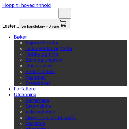
Hopp til hovedinnhold
Laster...
Se handlekurv - 0 vare
Bøker
Skjønnlitteratur
Dokumentar og fakta
Hobby og fritid
Barn og ungdom
Ung voksen
Serieromaner
Fagbøker
Skolebøker
Forfattere
Utdanning
Barnehage
Grunnskole
Videregående
Norsk som andrespråk
Fagskole