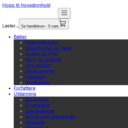
Hopp til hovedinnhold
Laster...
Se handlekurv - 0 vare
Bøker
Skjønnlitteratur
Dokumentar og fakta
Hobby og fritid
Barn og ungdom
Ung voksen
Serieromaner
Fagbøker
Skolebøker
Forfattere
Utdanning
Barnehage
Grunnskole
Videregående
Norsk som andrespråk
Fagskole