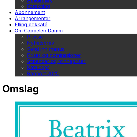
Akademisk
Forskning
Abonnement
Arrangementer
Elling bokkafé
Om Cappelen Damm
Presse
Nyhetsbrev
Send inn manus
Priser og nominasjoner
Stipender og minnepriser
Kataloger
Rapport 2025
Omslag