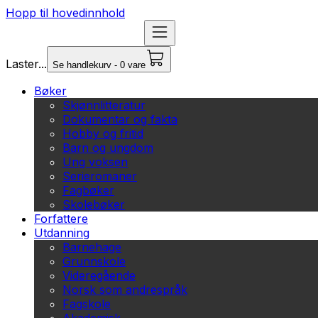
Hopp til hovedinnhold
Laster...
Se handlekurv - 0 vare
Bøker
Skjønnlitteratur
Dokumentar og fakta
Hobby og fritid
Barn og ungdom
Ung voksen
Serieromaner
Fagbøker
Skolebøker
Forfattere
Utdanning
Barnehage
Grunnskole
Videregående
Norsk som andrespråk
Fagskole