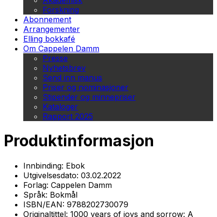
Akademisk
Forskning
Abonnement
Arrangementer
Elling bokkafé
Om Cappelen Damm
Presse
Nyhetsbrev
Send inn manus
Priser og nominasjoner
Stipender og minnepriser
Kataloger
Rapport 2025
Produktinformasjon
Innbinding:
Ebok
Utgivelsesdato:
03.02.2022
Forlag:
Cappelen Damm
Språk:
Bokmål
ISBN/EAN:
9788202730079
Originaltittel:
1000 years of joys and sorrow: A