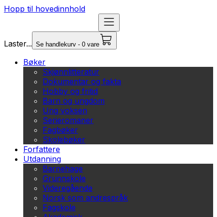
Hopp til hovedinnhold
Laster...
Se handlekurv - 0 vare
Bøker
Skjønnlitteratur
Dokumentar og fakta
Hobby og fritid
Barn og ungdom
Ung voksen
Serieromaner
Fagbøker
Skolebøker
Forfattere
Utdanning
Barnehage
Grunnskole
Videregående
Norsk som andrespråk
Fagskole