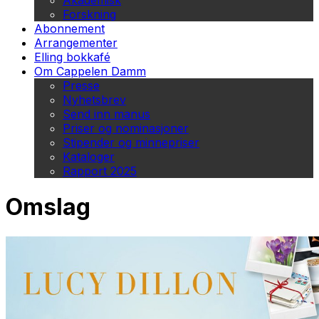
Akademisk
Forskning
Abonnement
Arrangementer
Elling bokkafé
Om Cappelen Damm
Presse
Nyhetsbrev
Send inn manus
Priser og nominasjoner
Stipender og minnepriser
Kataloger
Rapport 2025
Omslag