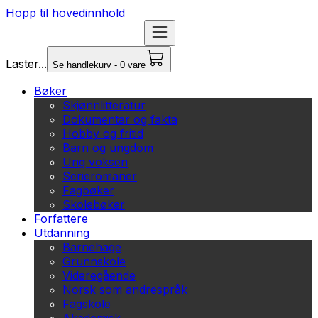
Hopp til hovedinnhold
Laster...
Se handlekurv - 0 vare
Bøker
Skjønnlitteratur
Dokumentar og fakta
Hobby og fritid
Barn og ungdom
Ung voksen
Serieromaner
Fagbøker
Skolebøker
Forfattere
Utdanning
Barnehage
Grunnskole
Videregående
Norsk som andrespråk
Fagskole