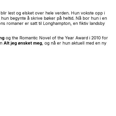
lir lest og elsket over hele verden. Hun vokste opp i
 hun begynte å skrive bøker på heltid. Nå bor hun i en
s romaner er satt til Longhampton, en fiktiv landsby
ing
og the Romantic Novel of the Year Award i 2010 for
en
Alt jeg ønsket meg
, og nå er hun aktuell med en ny