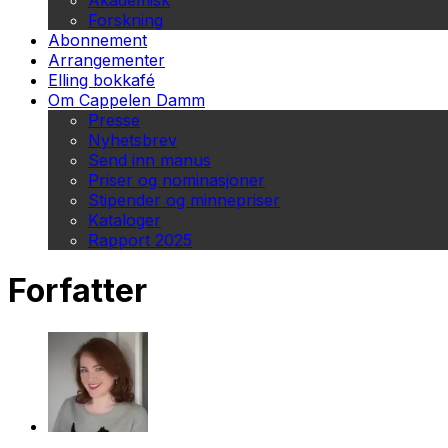
Akademisk
Forskning
Abonnement
Arrangementer
Elling bokkafé
Om Cappelen Damm
Presse
Nyhetsbrev
Send inn manus
Priser og nominasjoner
Stipender og minnepriser
Kataloger
Rapport 2025
Forfatter