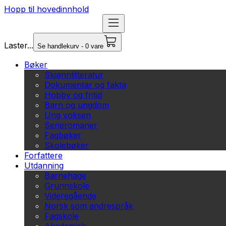
Hopp til hovedinnhold
Laster...
Se handlekurv - 0 vare
Bøker
Skjønnlitteratur
Dokumentar og fakta
Hobby og fritid
Barn og ungdom
Ung voksen
Serieromaner
Fagbøker
Skolebøker
Forfattere
Utdanning
Barnehage
Grunnskole
Videregående
Norsk som andrespråk
Fagskole