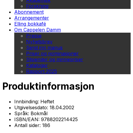
Akademisk
Forskning
Abonnement
Arrangementer
Elling bokkafé
Om Cappelen Damm
Presse
Nyhetsbrev
Send inn manus
Priser og nominasjoner
Stipender og minnepriser
Kataloger
Rapport 2025
Produktinformasjon
Innbinding:
Heftet
Utgivelsesdato:
18.04.2002
Språk:
Bokmål
ISBN/EAN:
9788202214425
Antall sider:
186