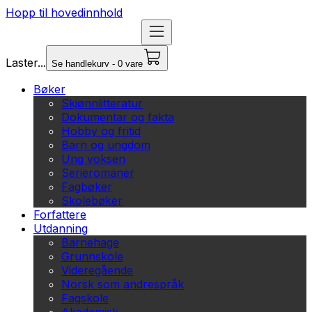
Hopp til hovedinnhold
Laster...
Se handlekurv - 0 vare
Bøker
Skjønnlitteratur
Dokumentar og fakta
Hobby og fritid
Barn og ungdom
Ung voksen
Serieromaner
Fagbøker
Skolebøker
Forfattere
Utdanning
Barnehage
Grunnskole
Videregående
Norsk som andrespråk
Fagskole