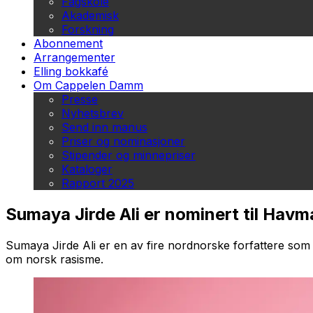
Fagskole
Akademisk
Forskning
Abonnement
Arrangementer
Elling bokkafé
Om Cappelen Damm
Presse
Nyhetsbrev
Send inn manus
Priser og nominasjoner
Stipender og minnepriser
Kataloger
Rapport 2025
Sumaya Jirde Ali er nominert til Hav
Sumaya Jirde Ali er en av fire nordnorske forfattere som e
om norsk rasisme
.