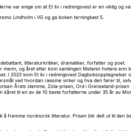
lderne var enige om at
Et liv i redningsvest
er en viktig og v
aremo Lindholm i VG og ga boken terningkast 5.
attant, litteraturkritiker, dramatiker, forfatter og poet.
er menn
, og året etter kom samlingen
Melanin hvitere enn 
et.
I 2023 kom
Et liv i redningsvest Dagboksopptegnelser 
rsmål ved hvordan rasisme virker og hva den fører til, selv
sloprisen Årets stemme, Zola-prisen, Ord i Grenseland-prisen
n kåret til en av de 10 beste forfatterne under 35 år av Mor
ål å fremme nordnorsk litteratur. Prisen blir delt ut til den