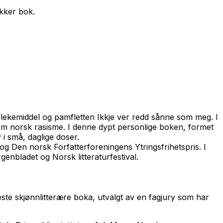
akker bok.
blekemiddel
og pamfletten
Ikkje ver redd sånne som meg
. I
om norsk rasisme.
I denne dypt personlige boken, formet
 i små, daglige doser.
 og Den norsk Forfatterforeningens Ytringsfrihetspris. I
genbladet og Norsk litteraturfestival.
 beste skjønnlitterære boka, utvalgt av en fagjury som har