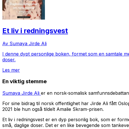
Et liv i redningsvest
Av Sumaya Jirde Ali
I denne dypt personlige boken, formet som en samtale med 
doser.
Les mer
En viktig stemme
Sumaya Jirde Ali
er en norsk-somalisk samfunnsdebattant, l
For sine bidrag til norsk offentlighet har Jirde Ali fått O
2021 ble hun også tildelt Amalie Skram-prisen.
Et liv i redningsvest
er en dyp personlig bok, som er formet
små, daglige doser. Det er en like bevegende som tankeve