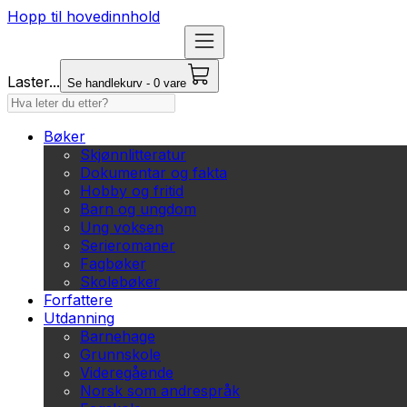
Hopp til hovedinnhold
Laster...
Se handlekurv - 0 vare
Bøker
Skjønnlitteratur
Dokumentar og fakta
Hobby og fritid
Barn og ungdom
Ung voksen
Serieromaner
Fagbøker
Skolebøker
Forfattere
Utdanning
Barnehage
Grunnskole
Videregående
Norsk som andrespråk