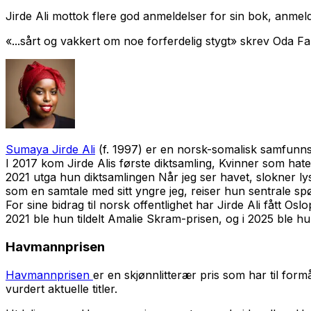
Jirde Ali mottok flere god anmeldelser for sin bok, anme
«...sårt og vakkert om noe forferdelig stygt» skrev Oda F
Sumaya Jirde Ali
(f. 1997) er en norsk-somalisk samfunnsdeb
I 2017 kom Jirde Alis første diktsamling,
Kvinner som hat
2021 utga hun diktsamlingen
Når jeg ser havet, slokner lys
som en samtale med sitt yngre jeg, reiser hun sentrale spø
For sine bidrag til norsk offentlighet har Jirde Ali fått O
2021 ble hun tildelt Amalie Skram-prisen, og i 2025 ble hu
Havmannprisen
Havmannprisen
er en skjønnlitterær pris som har til form
vurdert aktuelle titler.