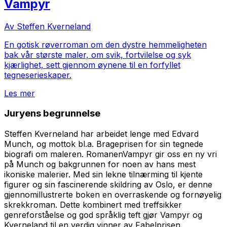
Vampyr
Av Steffen Kverneland
En gotisk røverroman om den dystre hemmeligheten
bak vår største maler, om svik, fortvilelse og syk
kjærlighet, sett gjennom øynene til en forfyllet
tegneserieskaper.
Les mer
Juryens begrunnelse
Steffen Kverneland har arbeidet lenge med Edvard
Munch, og mottok bl.a. Brageprisen for sin tegnede
biografi om maleren. RomanenVampyr gir oss en ny vri
på Munch og bakgrunnen for noen av hans mest
ikoniske malerier. Med sin lekne tilnærming til kjente
figurer og sin fascinerende skildring av Oslo, er denne
gjennomillustrerte boken en overraskende og fornøyelig
skrekkroman. Dette kombinert med treffsikker
genreforståelse og god språklig teft gjør
Vampyr
og
Kverneland til en verdig vinner av Fabelprisen.