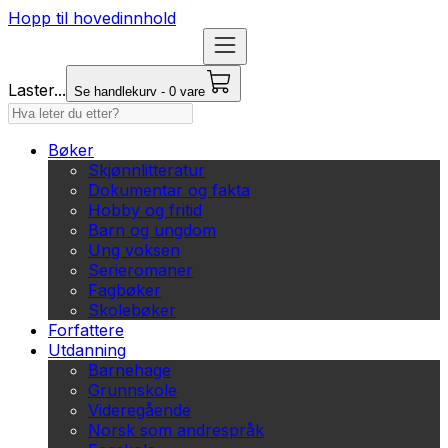
Hopp til hovedinnhold
Laster...
Se handlekurv - 0 vare
Bøker
Skjønnlitteratur
Dokumentar og fakta
Hobby og fritid
Barn og ungdom
Ung voksen
Serieromaner
Fagbøker
Skolebøker
Forfattere
Utdanning
Barnehage
Grunnskole
Videregående
Norsk som andrespråk