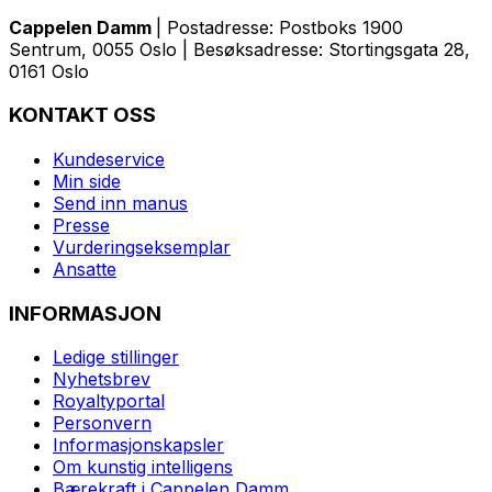
Cappelen Damm
| Postadresse: Postboks 1900
Sentrum, 0055 Oslo | Besøksadresse: Stortingsgata 28,
0161 Oslo
KONTAKT OSS
Kundeservice
Min side
Send inn manus
Presse
Vurderingseksemplar
Ansatte
INFORMASJON
Ledige stillinger
Nyhetsbrev
Royaltyportal
Personvern
Informasjonskapsler
Om kunstig intelligens
Bærekraft i Cappelen Damm