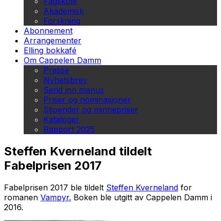
Fagskole
Akademisk
Forskning
Abonnement
Arrangementer
Elling bokkafé
Om Cappelen Damm
Presse
Nyhetsbrev
Send inn manus
Priser og nominasjoner
Stipender og minnepriser
Kataloger
Rapport 2025
Steffen Kverneland tildelt
Fabelprisen 2017
Fabelprisen 2017 ble tildelt
Steffen Kverneland
for
romanen
Vampyr.
Boken ble utgitt av Cappelen Damm i
2016.