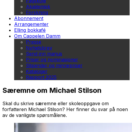
Fagskole
Akademisk
Forskning
Abonnement
Arrangementer
Elling bokkafé
Om Cappelen Damm
Presse
Nyhetsbrev
Send inn manus
Priser og nominasjoner
Stipender og minnepriser
Kataloger
Rapport 2025
Særemne om Michael Stilson
Skal du skrive særemne eller skoleoppgave om
forfatteren Michael Stilson? Her finner du svar på noen
av de vanligste spørsmålene.