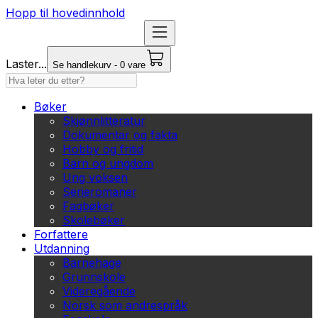
Hopp til hovedinnhold
Laster...
Se handlekurv - 0 vare
Bøker
Skjønnlitteratur
Dokumentar og fakta
Hobby og fritid
Barn og ungdom
Ung voksen
Serieromaner
Fagbøker
Skolebøker
Forfattere
Utdanning
Barnehage
Grunnskole
Videregående
Norsk som andrespråk