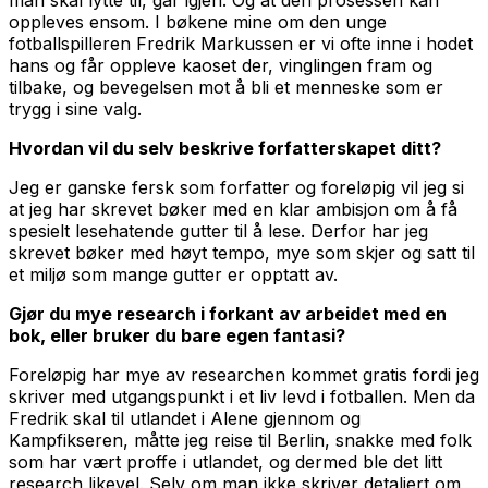
oppleves ensom. I bøkene mine om den unge
fotballspilleren Fredrik Markussen er vi ofte inne i hodet
hans og får oppleve kaoset der, vinglingen fram og
tilbake, og bevegelsen mot å bli et menneske som er
trygg i sine valg.
Hvordan vil du selv beskrive forfatterskapet ditt?
Jeg er ganske fersk som forfatter og foreløpig vil jeg si
at jeg har skrevet bøker med en klar ambisjon om å få
spesielt lesehatende gutter til å lese. Derfor har jeg
skrevet bøker med høyt tempo, mye som skjer og satt til
et miljø som mange gutter er opptatt av.
Gjør du mye research i forkant av arbeidet med en
bok, eller bruker du bare egen fantasi?
Foreløpig har mye av researchen kommet gratis fordi jeg
skriver med utgangspunkt i et liv levd i fotballen. Men da
Fredrik skal til utlandet i Alene gjennom og
Kampfikseren, måtte jeg reise til Berlin, snakke med folk
som har vært proffe i utlandet, og dermed ble det litt
research likevel. Selv om man ikke skriver detaljert om