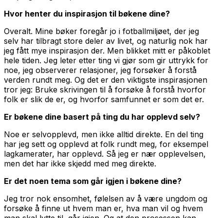
Hvor henter du inspirasjon til bøkene dine?
Overalt. Mine bøker foregår jo i fotballmiljøet, der jeg
selv har tilbragt store deler av livet, og naturlig nok har
jeg fått mye inspirasjon der. Men blikket mitt er påkoblet
hele tiden. Jeg leter etter ting vi gjør som gir uttrykk for
noe, jeg observerer relasjoner, jeg forsøker å forstå
verden rundt meg. Og det er den viktigste inspirasjonen
tror jeg: Bruke skrivingen til å forsøke å forstå hvorfor
folk er slik de er, og hvorfor samfunnet er som det er.
Er bøkene dine basert på ting du har opplevd selv?
Noe er selvopplevd, men ikke alltid direkte. En del ting
har jeg sett og opplevd at folk rundt meg, for eksempel
lagkamerater, har opplevd. Så jeg er nær opplevelsen,
men det har ikke skjedd med meg direkte.
Er det noen tema som går igjen i bøkene dine?
Jeg tror nok ensomhet, følelsen av å være ungdom og
forsøke å finne ut hvem man er, hva man vil og hvem
man skal lytte til, går igjen. Og at den prosessen kan