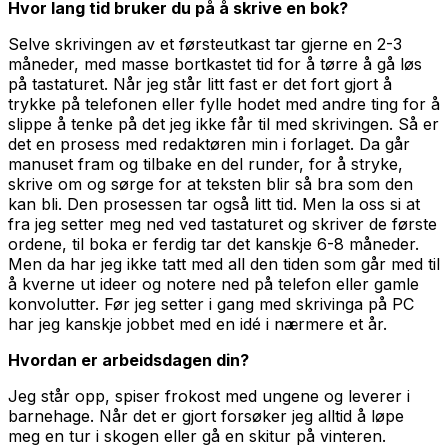
Hvor lang tid bruker du på å skrive en bok?
Selve skrivingen av et førsteutkast tar gjerne en 2-3
måneder, med masse bortkastet tid for å tørre å gå løs
på tastaturet. Når jeg står litt fast er det fort gjort å
trykke på telefonen eller fylle hodet med andre ting for å
slippe å tenke på det jeg ikke får til med skrivingen. Så er
det en prosess med redaktøren min i forlaget. Da går
manuset fram og tilbake en del runder, for å stryke,
skrive om og sørge for at teksten blir så bra som den
kan bli. Den prosessen tar også litt tid. Men la oss si at
fra jeg setter meg ned ved tastaturet og skriver de første
ordene, til boka er ferdig tar det kanskje 6-8 måneder.
Men da har jeg ikke tatt med all den tiden som går med til
å kverne ut ideer og notere ned på telefon eller gamle
konvolutter. Før jeg setter i gang med skrivinga på PC
har jeg kanskje jobbet med en idé i nærmere et år.
Hvordan er arbeidsdagen din?
Jeg står opp, spiser frokost med ungene og leverer i
barnehage. Når det er gjort forsøker jeg alltid å løpe
meg en tur i skogen eller gå en skitur på vinteren.