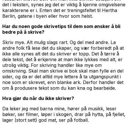
det i teksten, synes jeg det er viktig å kjenne omgivelsene
karakterene er i. Enten det er treningsfeltet til Hertha
Berlin, gatene i byen eller hvor som helst.
Har du noen gode skrivetips til dem som ønsker å bli
bedre på å skrive?
Skriv mye. Alt mulig slags rart. Og del med andre. La
andre folk få lese det du skaper, og vær forberedt på at
ikke alle synes alt det du skriver er topp. Det å tørre å
dele tekst, det å erkjenne at man ikke lykkes med alt, er
utrolig viktig. For skriving handler like mye om
omskriving. Skal man skrive ei bok skal man fylle en del
sider, og da er det alltid mye lettere å ta utgangspunkt i
noe som er skrevet, enn blanke ark. Derfor handler det
om å produsere tekst som du kan kna og bearbeide.
Hva gjør du når du ikke skriver?
Da leker jeg med barna mine, hører på musikk, leser
bøker, ser filmer, løper i skogen, drar på hytta, på fjellet,
lager (stort sett) god mat, ser på fotball.