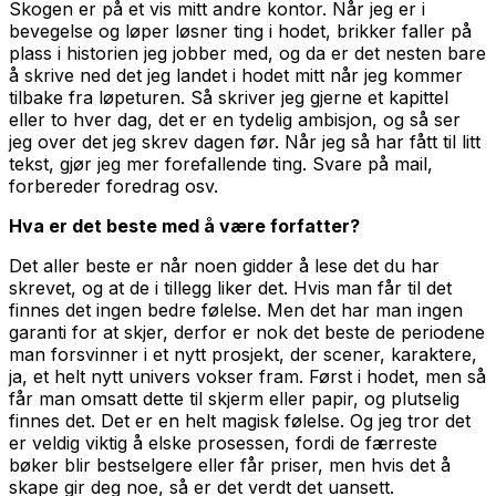
Skogen er på et vis mitt andre kontor. Når jeg er i
bevegelse og løper løsner ting i hodet, brikker faller på
plass i historien jeg jobber med, og da er det nesten bare
å skrive ned det jeg landet i hodet mitt når jeg kommer
tilbake fra løpeturen. Så skriver jeg gjerne et kapittel
eller to hver dag, det er en tydelig ambisjon, og så ser
jeg over det jeg skrev dagen før. Når jeg så har fått til litt
tekst, gjør jeg mer forefallende ting. Svare på mail,
forbereder foredrag osv.
Hva er det beste med å være forfatter?
Det aller beste er når noen gidder å lese det du har
skrevet, og at de i tillegg liker det. Hvis man får til det
finnes det ingen bedre følelse. Men det har man ingen
garanti for at skjer, derfor er nok det beste de periodene
man forsvinner i et nytt prosjekt, der scener, karaktere,
ja, et helt nytt univers vokser fram. Først i hodet, men så
får man omsatt dette til skjerm eller papir, og plutselig
finnes det. Det er en helt magisk følelse. Og jeg tror det
er veldig viktig å elske prosessen, fordi de færreste
bøker blir bestselgere eller får priser, men hvis det å
skape gir deg noe, så er det verdt det uansett.