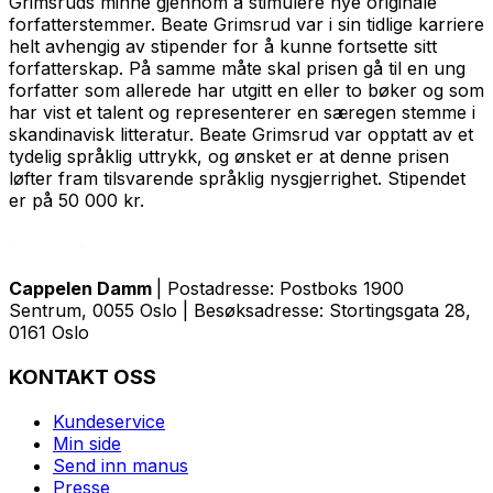
Grimsruds minne gjennom å stimulere nye originale
forfatterstemmer. Beate Grimsrud var i sin tidlige karriere
helt avhengig av stipender for å kunne fortsette sitt
forfatterskap. På samme måte skal prisen gå til en ung
forfatter som allerede har utgitt en eller to bøker og som
har vist et talent og representerer en særegen stemme i
skandinavisk litteratur. Beate Grimsrud var opptatt av et
tydelig språklig uttrykk, og ønsket er at denne prisen
løfter fram tilsvarende språklig nysgjerrighet. Stipendet
er på 50 000 kr.
Cappelen Damm
| Postadresse: Postboks 1900
Sentrum, 0055 Oslo | Besøksadresse: Stortingsgata 28,
0161 Oslo
KONTAKT OSS
Kundeservice
Min side
Send inn manus
Presse