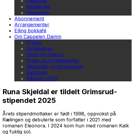
Fagskole
Akademisk
Forskning
Abonnement
Arrangementer
Elling bokkafé
Om Cappelen Damm
Presse
Nyhetsbrev
Send inn manus
Priser og nominasjoner
Stipender og minnepriser
Kataloger
Rapport 2025
Runa Skjeldal er tildelt Grimsrud-
stipendet 2025
Årets stipendmottaker er født i 1998, oppvokst på
Rælingen og debuterte som forfatter i 2021 med
romanen
Eleonora
. I 2024 kom hun med romanen
Kalk
og fuktig sol
.