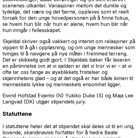
scenenes utkanter. Variasjoner mellom det dunkle og
tydelige, det nære og det fjerne, oppleves som et reelt
forsøk for den unge hovedpersonen på å finne fokus,
se hvem hun blir når hun er alene, hvem hun blir når
hun inngår i fellesskapet.
Skjeldal skriver også vakkert og intenst om relasjoner på
vippen til å gå i oppløsning, og om unge mennesker som
tvinges til å navigere på nye måter i fremmed terreng.
Det er skikkelig godt gjort. I Skjeldals bøker får leseren
en påminnelse om at vi sjelden er det vi tror vi er – at vi
ofte lar oss fange av øyeblikkets fristelser og
skjønnhetens glød – og at det også er her både kimen til
menneskets lykke og menneskets ensomhet ligger.
Eivind Hofstad Evjemo (N) Yukiko Duke (S) og Maja Lee
Langvad (DK) utgjør stipendets jury.
Statuttene
I statuttene heter det at stipendet skal deles ut til en ung,
lovende, skandinavisk forfatter for å hedre Beate