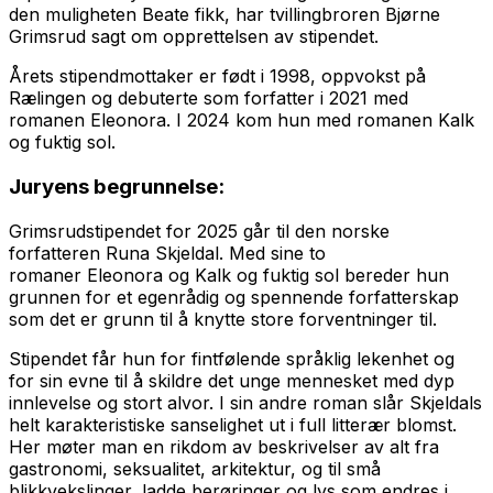
den muligheten Beate fikk, har tvillingbroren Bjørne
Grimsrud sagt om opprettelsen av stipendet.
Årets stipendmottaker er født i 1998, oppvokst på
Rælingen og debuterte som forfatter i 2021 med
romanen
Eleonora
. I 2024 kom hun med romanen
Kalk
og fuktig sol
.
Juryens begrunnelse:
Grimsrudstipendet for 2025 går til den norske
forfatteren Runa Skjeldal. Med sine to
romaner
Eleonora
og
Kalk og fuktig sol
bereder hun
grunnen for et egenrådig og spennende forfatterskap
som det er grunn til å knytte store forventninger til.
Stipendet får hun for fintfølende språklig lekenhet og
for sin evne til å skildre det unge mennesket med dyp
innlevelse og stort alvor. I sin andre roman slår Skjeldals
helt karakteristiske sanselighet ut i full litterær blomst.
Her møter man en rikdom av beskrivelser av alt fra
gastronomi, seksualitet, arkitektur, og til små
blikkvekslinger, ladde berøringer og lys som endres i