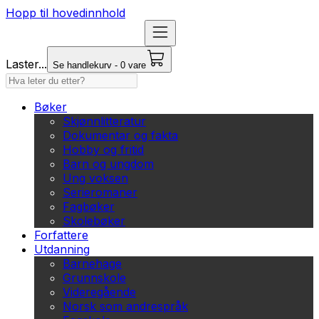
Hopp til hovedinnhold
Laster...
Se handlekurv - 0 vare
Bøker
Skjønnlitteratur
Dokumentar og fakta
Hobby og fritid
Barn og ungdom
Ung voksen
Serieromaner
Fagbøker
Skolebøker
Forfattere
Utdanning
Barnehage
Grunnskole
Videregående
Norsk som andrespråk