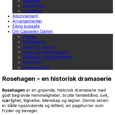
Fagskole
Akademisk
Forskning
Abonnement
Arrangementer
Elling bokkafé
Om Cappelen Damm
Presse
Nyhetsbrev
Send inn manus
Priser og nominasjoner
Stipender og minnepriser
Kataloger
Rapport 2025
Rosehagen – en historisk dramaserie
Rosehagen
er en gripende, historisk dramaserie med
godt begravde hemmeligheter, brutte familiebånd, svik,
kjærlighet, tilgivelse, lidenskap og løgner. Denne serien
er både oppslukende og lettlest, en pageturner som
fryder og beveger.