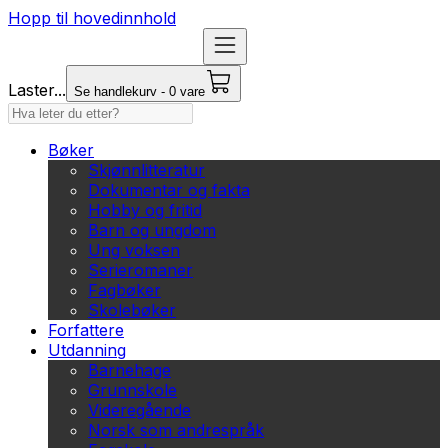
Hopp til hovedinnhold
Laster...
Se handlekurv - 0 vare
Bøker
Skjønnlitteratur
Dokumentar og fakta
Hobby og fritid
Barn og ungdom
Ung voksen
Serieromaner
Fagbøker
Skolebøker
Forfattere
Utdanning
Barnehage
Grunnskole
Videregående
Norsk som andrespråk