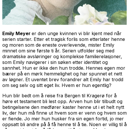
Emily Meyer
er den unge kvinnen vi blir kjent med når
serien starter. Etter et tragisk forlis som etterlater henne
og moren som de eneste overlevende, mister Emily
minnet om sine første ti år. Serien utfolder seg med
dramatiske avsløringer og komplekse familierelasjoner,
som Emily navigerer i sin søken etter identitet og
sannhet. Hun er ikke den hun trodde. Hennes egen mor
bærer på en mørk hemmelighet og har spunnet et nett
av løgner. Et uventet brev forandrer alt Emily har trodd
om seg selv og sitt eget liv. Hvem er hun egentlig?
Hun blir bedt om å reise fra Bergen til Kragerø for å
høre et testament bli lest opp. Arven hun blir tilbudt og
betingelsene den medfører kaster henne ut i et helt nytt
liv, der hun må finne ut hvem som er venn og hvem som
er fiende. Jo mer hun husker fra sin egen fortid, jo mer
oppsatt bli andre på å få henne til å tie. Noen er villig til å