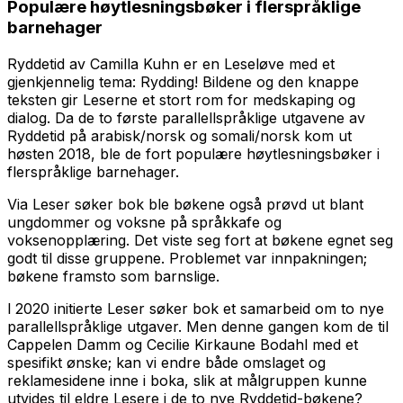
Populære høytlesningsbøker i flerspråklige
barnehager
Ryddetid av Camilla Kuhn er en Leseløve med et
gjenkjennelig tema: Rydding! Bildene og den knappe
teksten gir Leserne et stort rom for medskaping og
dialog. Da de to første parallellspråklige utgavene av
Ryddetid på arabisk/norsk og somali/norsk kom ut
høsten 2018, ble de fort populære høytlesningsbøker i
flerspråklige barnehager.
Via Leser søker bok ble bøkene også prøvd ut blant
ungdommer og voksne på språkkafe og
voksenopplæring. Det viste seg fort at bøkene egnet seg
godt til disse gruppene. Problemet var innpakningen;
bøkene framsto som barnslige.
l 2020 initierte Leser søker bok et samarbeid om to nye
parallellspråklige utgaver. Men denne gangen kom de til
Cappelen Damm og Cecilie Kirkaune Bodahl med et
spesifikt ønske; kan vi endre både omslaget og
reklamesidene inne i boka, slik at målgruppen kunne
utvides til eldre Lesere i de to nye Ryddetid-bøkene?