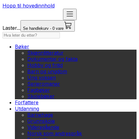
Hopp til hovedinnhold
Laster...
Se handlekurv - 0 vare
Bøker
Skjønnlitteratur
Dokumentar og fakta
Hobby og fritid
Barn og ungdom
Ung voksen
Serieromaner
Fagbøker
Skolebøker
Forfattere
Utdanning
Barnehage
Grunnskole
Videregående
Norsk som andrespråk