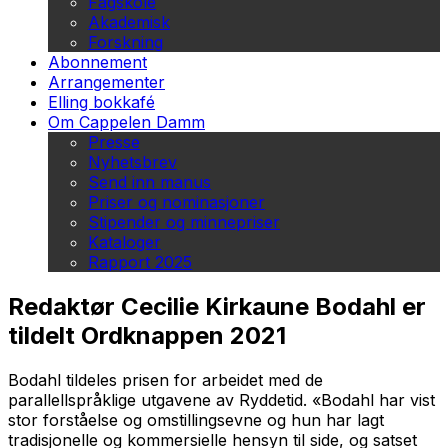
Fagskole
Akademisk
Forskning
Abonnement
Arrangementer
Elling bokkafé
Om Cappelen Damm
Presse
Nyhetsbrev
Send inn manus
Priser og nominasjoner
Stipender og minnepriser
Kataloger
Rapport 2025
Redaktør Cecilie Kirkaune Bodahl er
tildelt Ordknappen 2021
Bodahl tildeles prisen for arbeidet med de
parallellspråklige utgavene av Ryddetid. «Bodahl har vist
stor forståelse og omstillingsevne og hun har lagt
tradisjonelle og kommersielle hensyn til side, og satset