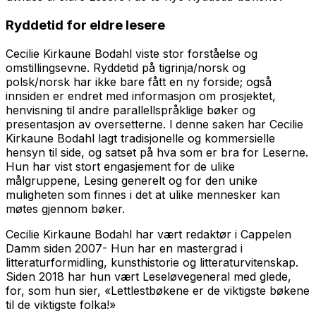
Ryddetid for eldre lesere
Cecilie Kirkaune Bodahl viste stor forståelse og
omstillingsevne.
Ryddetid
på tigrinja/norsk og
polsk/norsk har ikke bare fått en ny forside; også
innsiden er endret med informasjon om prosjektet,
henvisning til andre parallellspråklige bøker og
presentasjon av oversetterne. l denne saken har Cecilie
Kirkaune Bodahl lagt tradisjonelle og kommersielle
hensyn til side, og satset på hva som er bra for Leserne.
Hun har vist stort engasjement for de ulike
målgruppene, Lesing generelt og for den unike
muligheten som finnes i det at ulike mennesker kan
møtes gjennom bøker.
Cecilie Kirkaune Bodahl har vært redaktør i Cappelen
Damm siden 2007- Hun har en mastergrad i
litteraturformidling, kunsthistorie og litteraturvitenskap.
Siden 2018 har hun vært Leseløvegeneral med glede,
for, som hun sier, «Lettlestbøkene er de viktigste bøkene
til de viktigste folka!»