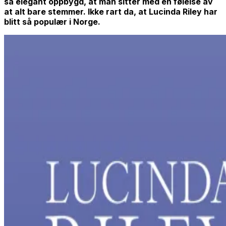
så elegant oppbygd, at man sitter med en følelse av
at
alt
bare stemmer. Ikke rart da, at Lucinda Riley har
blitt så populær i Norge.