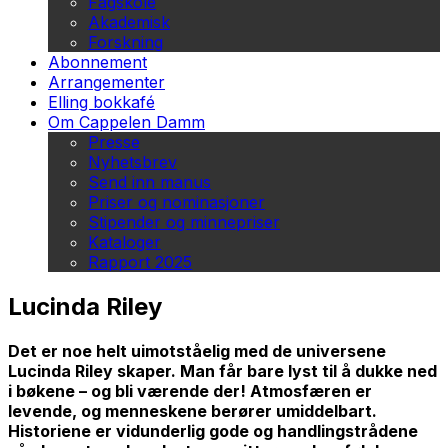
Fagskole
Akademisk
Forskning
Abonnement
Arrangementer
Elling bokkafé
Om Cappelen Damm
Presse
Nyhetsbrev
Send inn manus
Priser og nominasjoner
Stipender og minnepriser
Kataloger
Rapport 2025
Lucinda Riley
Det er noe helt uimotståelig med de universene
Lucinda Riley skaper. Man får bare lyst til å dukke ned
i bøkene – og bli værende der! Atmosfæren er
levende, og menneskene berører umiddelbart.
Historiene er vidunderlig gode og handlingstrådene