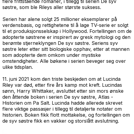
flere frittstående romaner, i tillegg til serien De syv
søstre, som ble Rileys aller største suksess.
Serien har alene solgt 25 millioner eksemplarer på
verdensbasis, og rettighetene til å lage TV-serie er solgt
til et produksjonsselskap i Hollywood. Fortellingen om de
adopterte søstrene er inspirert av gresk mytologi og den
berømte stjerneklyngen De syv søstre. Seriens syv
søstre leter etter sitt biologiske opphav, etter at mannen
som adopterte dem omkom under mystiske
omstendigheter. Alle bøkene i serien beveger seg over
ulike tidsplan.
11. juni 2021 kom den triste beskjeden om at Lucinda
Riley var død, etter fire års kamp mot kreft. Lucindas
sønn, Harry Whittaker, avsluttet etter sin mors ønske
den åttende boken i serien
De syv søstre
,
Atlas -
Historien om Pa Salt
. Lucinda hadde allerede skrevet
flere viktige passasjer i tillegg til detaljerte notater om
historien. Boken fikk flott mottakelse, og fortellingen om
de syv søstre fikk en vakker og storslått avslutning.