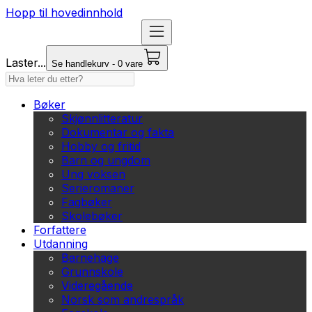
Hopp til hovedinnhold
Laster...
Se handlekurv - 0 vare
Bøker
Skjønnlitteratur
Dokumentar og fakta
Hobby og fritid
Barn og ungdom
Ung voksen
Serieromaner
Fagbøker
Skolebøker
Forfattere
Utdanning
Barnehage
Grunnskole
Videregående
Norsk som andrespråk